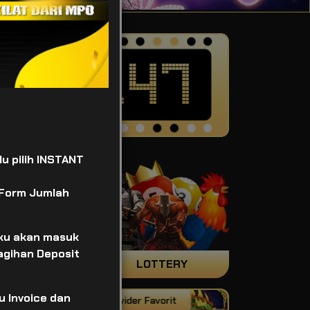
033,428
 pilih INSTANT
 Form Jumlah
sku akan masuk
Tagihan Deposit
CASINO
LOTTERY
 Invoice dan
Provider Favorit