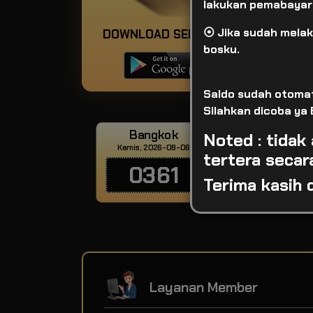
lakukan pemabayara
+6287789281173
⦿ Jika sudah melak
DOWNLOAD SEKARANG
bosku.
Saldo sudah otomat
Silahkan dicoba ya 
lin
Bangkok
Bull
Noted : tidak
26-08-05
Kamis, 2026-08-06
Kamis, 2
tertera secar
53
0361
75
Terima kasih
Layanan Member