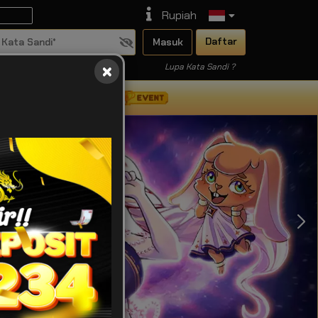
Rupiah
Daftar
Masuk
Lupa Kata Sandi ?
Berita
Promosi