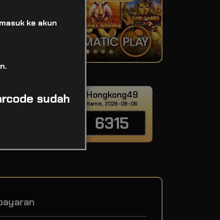
 masuk ke akun
an.
kong47
Hongkong49
Kam
Barcode sudah
026-08-06
Kamis, 2026-08-06
Kamis, 
675
6315
4
bayaran