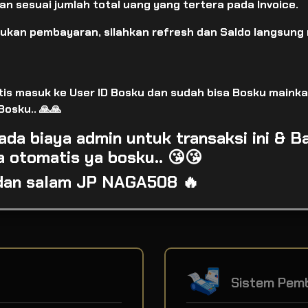
n sesuai jumlah total uang yang tertera pada Invoice.
Permainan
ukan pembayaran, silahkan refresh dan Saldo langsung
Terlengkap dalam
seluruh platform
is masuk ke User ID Bosku dan sudah bisa Bosku maink
Bosku.. 🙏🙏
Hongkong
seye
Hong
 ada biaya admin untuk transaksi ini & 
Kamis, 2026-08-06
026-08-06
Kamis, 2
a otomatis ya bosku.. 😘😘
3634
98
2
 dan salam JP NAGA508 🔥
Sistem Pem