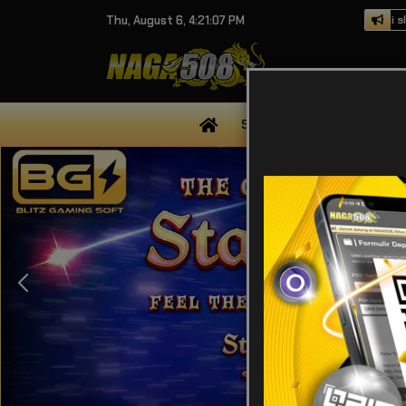
Thu, August 6, 4:21:08 PM
Selamat datang di NAGA508, Situs judi slot gaco
Slot
Live Game